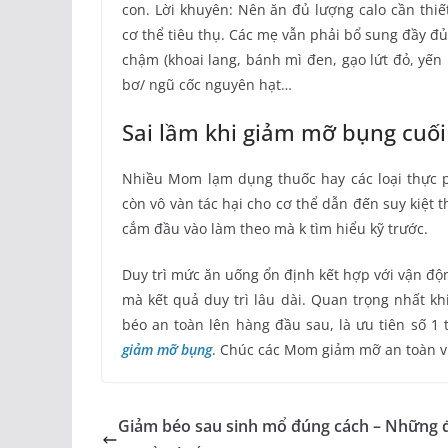
con. Lời khuyên: Nên ăn đủ lượng calo cần thiế
cơ thể tiêu thụ. Các mẹ vẫn phải bổ sung đầy đ
chậm (khoai lang, bánh mì đen, gạo lứt đỏ, yến
bơ/ ngũ cốc nguyên hạt…
Sai lầm khi giảm mỡ bụng cuố
Nhiều Mom lạm dụng thuốc hay các loại thực
còn vô vàn tác hại cho cơ thể dẫn đến suy kiệt
cắm đầu vào làm theo mà k tìm hiểu kỹ trước.
Duy trì mức ăn uống ổn định kết hợp với vận độ
mà kết quả duy trì lâu dài. Quan trọng nhất k
béo an toàn lên hàng đầu sau, là ưu tiên số 1 
giảm mỡ bụng
. Chúc các Mom giảm mỡ an toàn vu
Giảm béo sau sinh mổ đúng cách – Những 