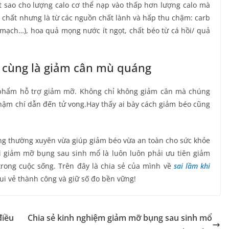
t sao cho lượng calo cơ thể nạp vào thấp hơn lượng calo mà
ủ chất nhưng là từ các nguồn chất lành và hấp thu chậm: carb
 mạch…), hoa quả mọng nước ít ngọt, chất béo từ cá hồi/ quả
i cùng là giảm cân mù quáng
 phẩm hỗ trợ giảm mỡ. Không chỉ không giảm cân mà chúng
 thậm chí dẫn đến tử vong.Hay thấy ai bày cách giảm béo cũng
ng thường xuyên vừa giúp giảm béo vừa an toàn cho sức khỏe
hi giảm mỡ bụng sau sinh mổ là luôn luôn phải ưu tiên giảm
trong cuộc sống. Trên đây là chia sẻ của mình về
sai lầm khi
i vẻ thành công và giữ số đo bền vững!
điều
Chia sẻ kinh nghiệm giảm mỡ bụng sau sinh mổ