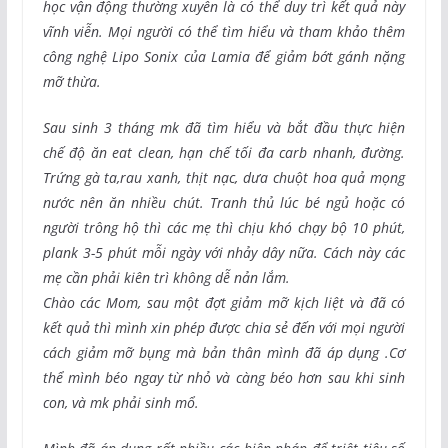
học vận động thường xuyên là có thể duy trì kết quả này
vĩnh viễn. Mọi người có thể tìm hiểu và tham khảo thêm
công nghệ Lipo Sonix của Lamia để giảm bớt gánh nặng
mỡ thừa.
Sau sinh 3 tháng mk đã tìm hiểu và bắt đầu thực hiện
chế độ ăn eat clean, hạn chế tối đa carb nhanh, đường.
Trứng gà ta,rau xanh, thịt nạc, dưa chuột hoa quả mọng
nước nên ăn nhiều chút. Tranh thủ lúc bé ngủ hoặc có
người trông hộ thì các mẹ thì chịu khó chạy bộ 10 phút,
plank 3-5 phút mỗi ngày với nhảy dây nữa. Cách này các
mẹ cần phải kiên trì không dễ nản lắm.
Chào các Mom, sau một đợt giảm mỡ kịch liệt và đã có
kết quả thì mình xin phép được chia sẻ đến với mọi người
cách giảm mỡ bụng mà bản thân mình đã áp dụng .Cơ
thể mình béo ngay từ nhỏ và càng béo hơn sau khi sinh
con, và mk phải sinh mổ.