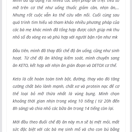
Mình đã áp dụng rất nhiều các biện pháp để triệt tiêu số
mỡ trên cơ thể như uống thuốc giảm cân, nhịn ăn,…
Nhưng rốt cuộc vẫn ko thể cứu vãn nổi. Cuối cùng sau
quá trình tìm hiểu và tham khảo nhiều phương pháp của
các bà mẹ khác mình đã tổng hợp được cách giúp mk thu
nhỏ số đo vòng eo và phù hợp với người bận rộn như mk
Đầu tiên, mình đã thay đổi chế độ ăn uống, cũng như sinh
hoạt. Từ chế độ ăn không kiểm soát, mình chuyển sang
ăn KETO, kết hợp với nhịn ăn gián đoạn và DETOX cơ thể.
Keto là cắt hoàn toàn tinh bột, đường, thay vào đó tăng
cường chất béo lành mạnh, chất xơ và protein nạc để cơ
thể loại bỏ mỡ thừa nhất là vùng bụng. Mình chọn
khoảng thời gian nhịn trong vòng 10 tiếng ( từ 20h đến
8h sáng) và chia nhỏ các bữa ăn trong 14 tiếng còn lại.
Mới đầu theo đuổi chế độ ăn này m.n sẽ bị mệt mỏi, mất
sức đặc biệt với các bà mẹ sinh mổ và cho con bú bằng