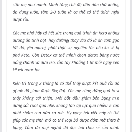
sữa mẹ như mình. Mình tăng chế độ dần dần chứ không
áp dụng luôn, tầm 2-3 tuần là cơ thể có thể thích nghi
được rồi.
Các mẹ nhớ hãy cố hết sức trong quá trình ăn Keto không
đường ăn tinh bột hay đường( thay vào đó là ăn cơm gạo
lứt đỏ, yến mạch), phải thật sự nghiêm túc nếu ko sẽ bị
phá Keto. Còn Detox cơ thể mình chọn detox bằng nước
uống chanh và dưa leo, cần tây khoảng 1 lít mỗi ngày xen
kẽ với nước lọc.
Kiên trì trong 2 tháng là có thể thấy được kết quả rồi đó
ạ( mk đã giảm được 3kg đó). Các mẹ cũng đừng quá lo vì
thấy không cải thiện. Mới bắt đầu giảm béo bụng m.n
đừng sốt ruột quá nhé, không tạo áp lực quá nhiều vì còn
phải chăm con nữa cơ mà. Hy vọng bài viết này có thể
giúp các mẹ sinh mổ có thể loại bỏ được đám mỡ thừa ở
bụng. Cảm ơn mọi người đã đọc bài chia sẻ của mình