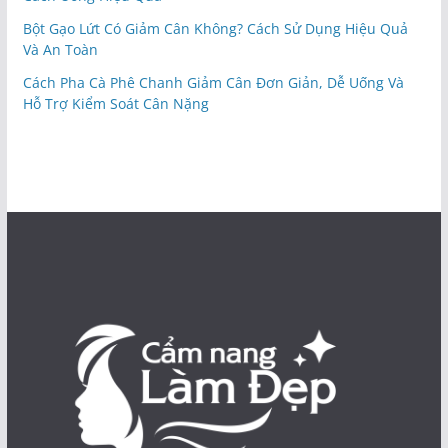
Bột Gạo Lứt Có Giảm Cân Không? Cách Sử Dụng Hiệu Quả
Và An Toàn
Cách Pha Cà Phê Chanh Giảm Cân Đơn Giản, Dễ Uống Và
Hỗ Trợ Kiểm Soát Cân Nặng