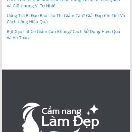
Và Giữ Hương Vị Tự Nhiê
Uống Trà Bí Đao Bao Lâu Thì Giảm Cân? Giải Đáp Chi Tiết Và
Cách Uống Hiệu Quả
Bột Gạo Lứt Có Giảm Cân Không? Cách Sử Dụng Hiệu Quả
Và An Toàn